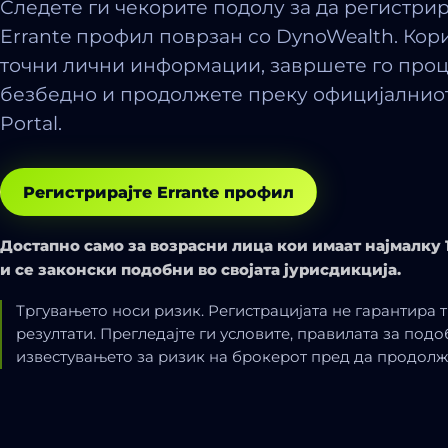
Следете ги чекорите подолу за да регистри
Errante профил поврзан со DynoWealth. Кор
точни лични информации, завршете го про
безбедно и продолжете преку официјалниот
Portal.
Регистрирајте Errante профил
Достапно само за возрасни лица кои имаат најмалку 
и се законски подобни во својата јурисдикција.
Тргувањето носи ризик. Регистрацијата не гарантира 
резултати. Прегледајте ги условите, правилата за подо
известувањето за ризик на брокерот пред да продолж