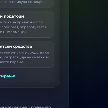
 се разликува по земја.
и податоци
литика за приватност со
 собираат, обработуваат и
те информации.
нтски средства
ка клиентските средства се
ку сегрегација на сметки во
чките барања.
сирање
ечките барања. Тргувањето