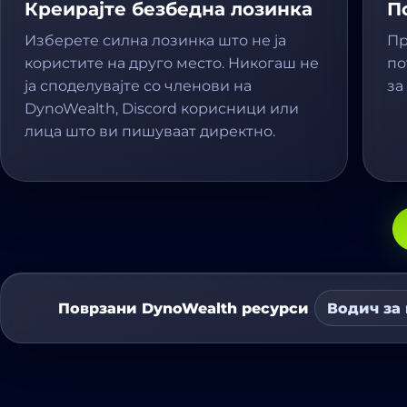
Креирајте безбедна лозинка
П
Изберете силна лозинка што не ја
Пр
користите на друго место. Никогаш не
по
ја споделувајте со членови на
за
DynoWealth, Discord корисници или
лица што ви пишуваат директно.
Поврзани DynoWealth ресурси
Водич за