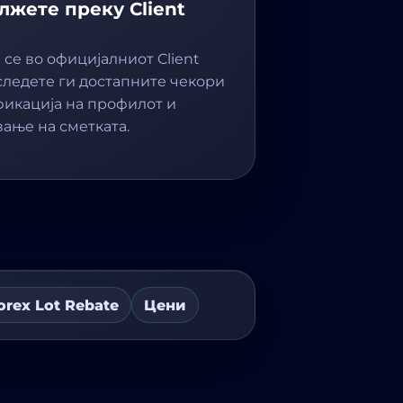
лжете преку Client
 се во официјалниот Client
 следете ги достапните чекори
фикација на профилот и
вање на сметката.
orex Lot Rebate
Цени