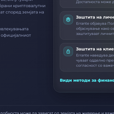
Достапноста може да
збрани криптовалутни
ат според земјата на
Заштита на личн
Errante објавува По
објаснување како се
повлекувањата
заштитуваат лични
у официјалниот
Заштита на клие
Errante наведува де
чуваат одделно пре
согласност со важе
Види методи за финан
одобноста може да зависат од земјата на живеење и важ