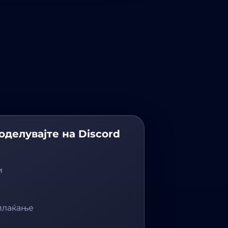
делувајте на Discord
и
плаќање