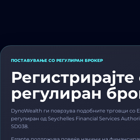
ПОСТАВУВАЊЕ СО РЕГУЛИРАН БРОКЕР
Регистрирајте 
регулиран бро
DynoWealth ги поврзува подобните трговци со Er
регулиран од Seychelles Financial Services Author
SD038.
Errante поддржува повеќе начини на финансира