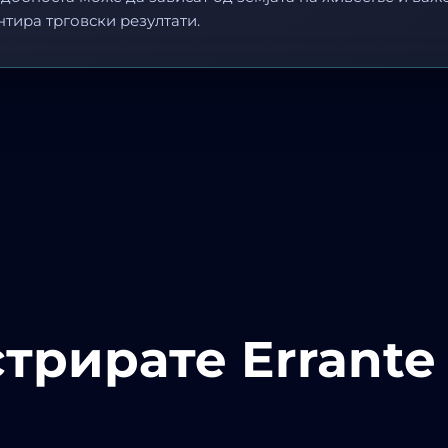
нтира трговски резултати.
стрирате Errante