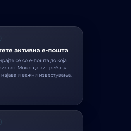
тете активна е-пошта
рајте се со е-пошта до која
истап. Може да ви треба за
 најава и важни известувања.