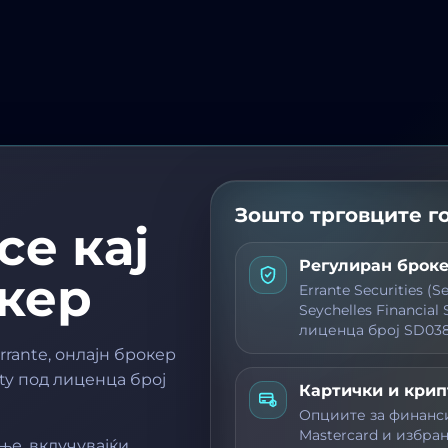
Зошто трговците го
се кај
Регулиран брок
кер
Errante Securities (
Seychelles Financial 
лиценца број SD038
rante, онлајн брокер
ity под лиценца број
Картички и кри
Опциите за финанси
Mastercard и избра
ње, вклучувајќи