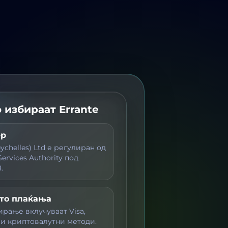
 избираат Errante
ер
Seychelles) Ltd е регулиран од
Services Authority под
.
пто плаќања
рање вклучуваат Visa,
ни криптовалутни методи.