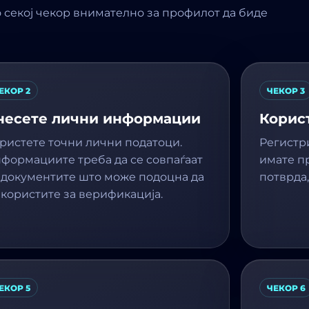
о секој чекор внимателно за профилот да биде
ЕКОР 2
ЧЕКОР 3
несете лични информации
Корис
ристете точни лични податоци.
Регистри
формациите треба да се совпаѓаат
имате пр
 документите што може подоцна да
потврда,
 користите за верификација.
ЕКОР 5
ЧЕКОР 6