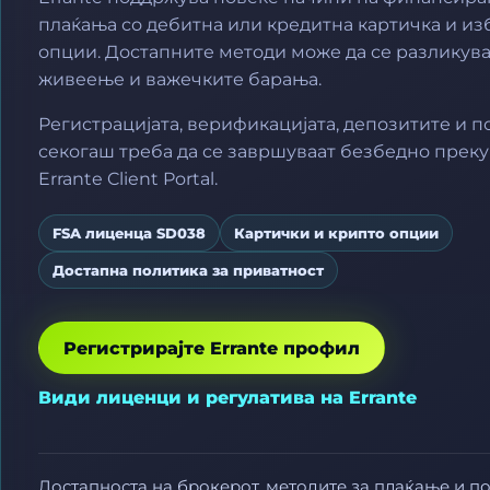
плаќања со дебитна или кредитна картичка и и
опции. Достапните методи може да се разликува
живеење и важечките барања.
Регистрацијата, верификацијата, депозитите и 
секогаш треба да се завршуваат безбедно прек
Errante Client Portal.
FSA лиценца SD038
Картички и крипто опции
Достапна политика за приватност
Регистрирајте Errante профил
Види лиценци и регулатива на Errante
Достапноста на брокерот, методите за плаќање и п