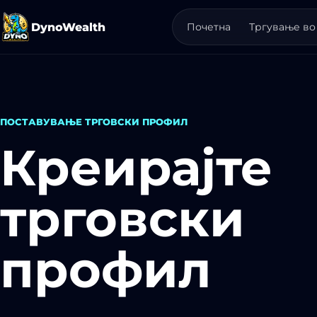
Прескокни до содржина
DynoWealth
Почетна
Тргување во
ПОСТАВУВАЊЕ ТРГОВСКИ ПРОФИЛ
Креирајте
трговски
профил