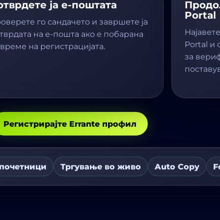
отврдете ја е-поштата
Продо
Portal
оверете го сандачето и завршете ја
Најавете
тврдата на е-пошта ако е побарана
Portal и
 време на регистрацијата.
за вери
поставу
Регистрирајте Errante профил
 почетници
Тргување во живо
Auto Copy
F