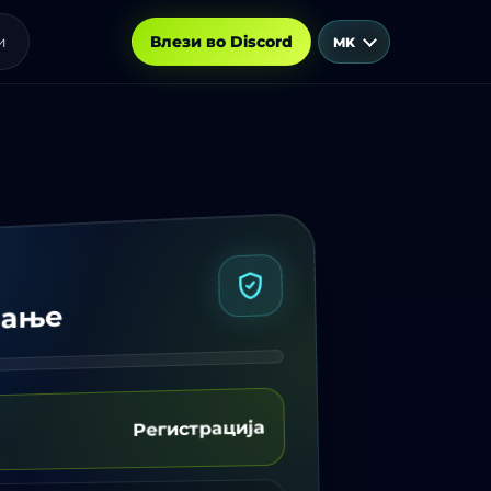
и
Влези во Discord
MK
вање
Регистрација