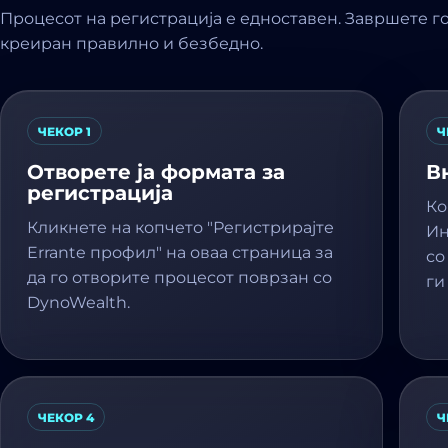
Процесот на регистрација е едноставен. Завршете г
креиран правилно и безбедно.
ЧЕКОР 1
Ч
Отворете ја формата за
В
регистрација
Ко
Кликнете на копчето "Регистрирајте
Ин
Errante профил" на оваа страница за
со
да го отворите процесот поврзан со
ги
DynoWealth.
ЧЕКОР 4
Ч