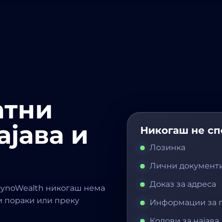
атни
ајава и
Никогаш не спо
Лозинка
Лични документ
Доказ за адреса
DynoWealth никогаш нема
ни пораки или преку
Информации за 
Кодови за најава