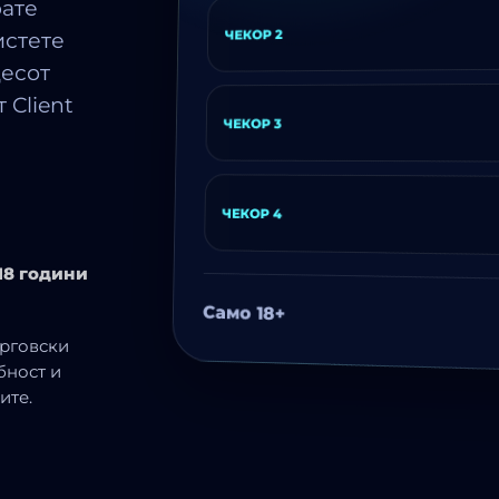
рате
ЧЕКОР 2
истете
цесот
 Client
ЧЕКОР 3
ЧЕКОР 4
18 години
Само 18+
трговски
бност и
ите.