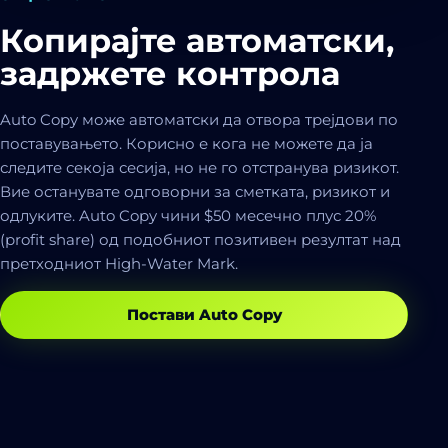
Копирајте автоматски,
задржете контрола
Auto Copy може автоматски да отвора трејдови по
поставувањето. Корисно е кога не можете да ја
следите секоја сесија, но не го отстранува ризикот.
Вие останувате одговорни за сметката, ризикот и
одлуките. Auto Copy чини $50 месечно плус 20%
(profit share) од подобниот позитивен резултат над
претходниот High-Water Mark.
Постави Auto Copy