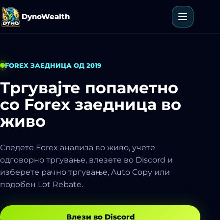
Прескокни до содржина
DynoWealth
Отвори м
FOREX ЗАЕДНИЦА ОД 2019
Тргувајте попаметно
со Forex заедница
во
живо
Следете Forex анализа во живо, учете
одговорно тргување, влезете во Discord и
изберете рачно тргување, Auto Copy или
подобен Lot Rebate.
Влези во Discord