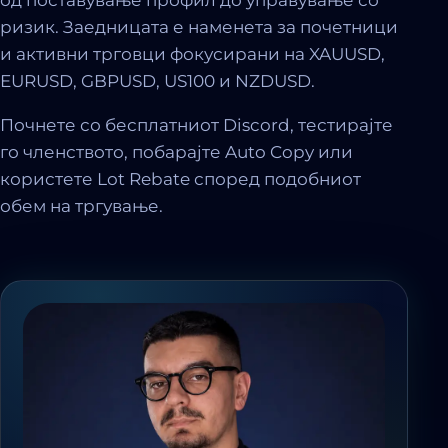
ризик. Заедницата е наменета за почетници
и активни трговци фокусирани на XAUUSD,
EURUSD, GBPUSD, US100 и NZDUSD.
Почнете со бесплатниот Discord, тестирајте
го членството, побарајте Auto Copy или
користете Lot Rebate според подобниот
обем на тргување.