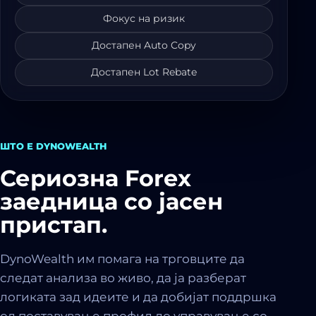
Фокус на ризик
Достапен Auto Copy
Достапен Lot Rebate
ШТО Е DYNOWEALTH
Сериозна Forex
заедница со јасен
пристап.
DynoWealth им помага на трговците да
следат анализа во живо, да ја разберат
логиката зад идеите и да добијат поддршка
од поставување профил до управување со