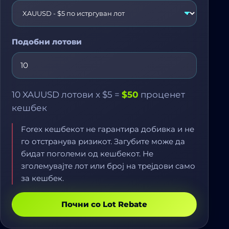
Подобни лотови
10
XAUUSD
лотови x
$5
=
$50
проценет
кешбек
Forex кешбекот не гарантира добивка и не
го отстранува ризикот. Загубите може да
бидат поголеми од кешбекот. Не
зголемувајте лот или број на трејдови само
за кешбек.
Почни со Lot Rebate