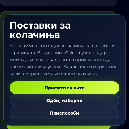
DynoWealth членство
Поставки за
$50
колачиња
/месечно
Користиме неопходни колачиња за да работи
страницата. Вградениот Calendly календар
Анализа во живо
може да се вчита каде што е прикажан за да
Објаснувања на графици
овозможи закажување. Аналитика и маркетинг
се активираат само со ваша согласност.
Дневни пазарни новости
Едукација за ризик
Прифати ги сите
Одбиј изборни
Приспособи
Почни 5-дневен тест