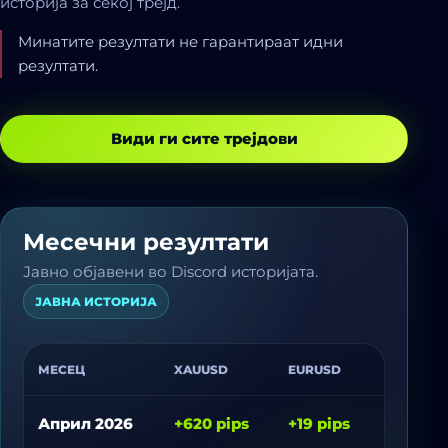
историја за секој трејд.
Минатите резултати не гарантираат идни
резултати.
Види ги сите трејдови
Месечни резултати
Јавно објавени во Discord историјата.
ЈАВНА ИСТОРИЈА
МЕСЕЦ
XAUUSD
EURUSD
GBPUSD
Април 2026
+620 pips
+19 pips
-9 pips