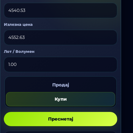
Излезна цена
Лот / Волумен
Купи
Продај
или
продај
Купи
Пресметај